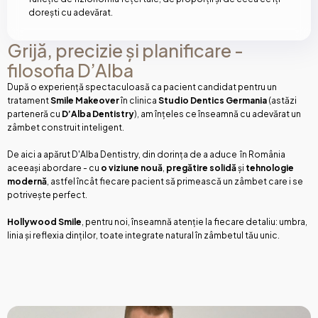
dorești cu adevărat.
Grijă, precizie și planificare -
filosofia D’Alba
După o experiență spectaculoasă ca pacient candidat pentru un
tratament
Smile Makeover
în clinica
Studio Dentics Germania
(astăzi
parteneră cu
D’Alba Dentistry
), am înțeles ce înseamnă cu adevărat un
zâmbet construit inteligent.
De aici a apărut D'Alba Dentistry, din dorința de a aduce în România
aceeași abordare - cu
o viziune nouă
,
pregătire solidă
și
tehnologie
modernă
, astfel încât fiecare pacient să primească un zâmbet care i se
potrivește perfect.
Hollywood Smile
, pentru noi, înseamnă atenție la fiecare detaliu: umbra,
linia și reflexia dinților, toate integrate natural în zâmbetul tău unic.