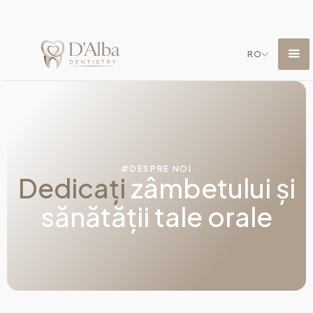
RO
#DESPRE NOI
Dedicați
zâmbetului și
sănătății tale orale