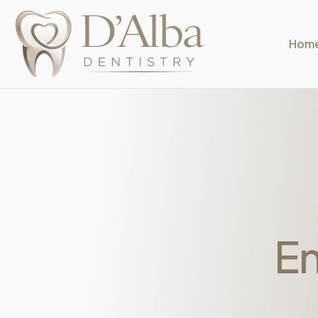
Hom
En