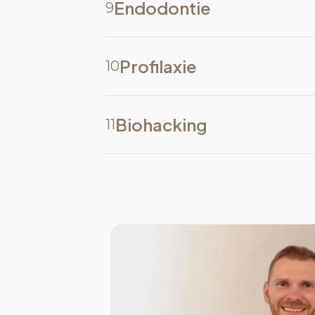
Endodontie
9
Profilaxie
10
Biohacking
11