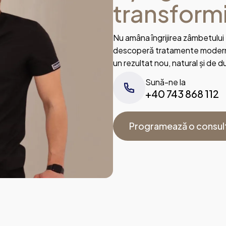
transform
Nu amâna îngrijirea zâmbetului
descoperă tratamente moderne,
un rezultat nou, natural și de d
Sună-ne la
+40 743 868 112
Programează o consul
Programează o consul