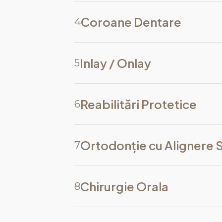
Coroane Dentare
4
Inlay / Onlay
5
Reabilitări Protetice
6
Ortodonție cu Alignere 
7
Chirurgie Orala
8