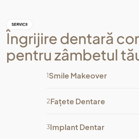
SERVICII
Îngrijire dentară c
pentru zâmbetul tă
Smile Makeover
1
Fațete Dentare
2
Implant Dentar
3