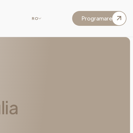
Programare
RO
Programare
lia