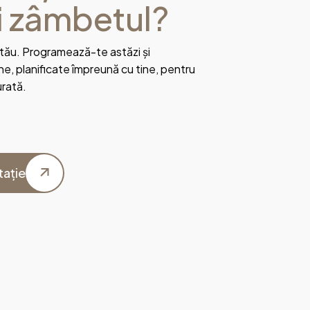
i zâmbetul?
 tău. Programează-te astăzi și
 planificate împreună cu tine, pentru
urată.
tație
tație