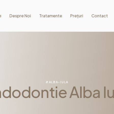
e
Despre Noi
Tratamente
Prețuri
Contact
#ALBA-IULA
dodontie Alba Iu