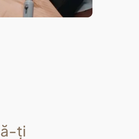
să-ți