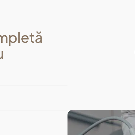
ompletă
u